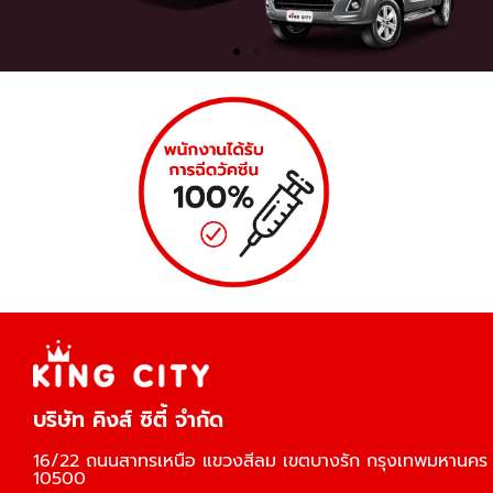
บริษัท คิงส์ ซิตี้ จำกัด
16/22 ถนนสาทรเหนือ แขวงสีลม เขตบางรัก กรุงเทพมหานคร
10500